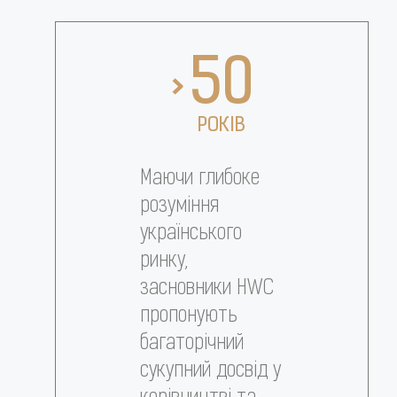
50
>
РОКІВ
Маючи глибоке
розуміння
українського
ринку,
засновники HWC
пропонують
багаторічний
сукупний досвід у