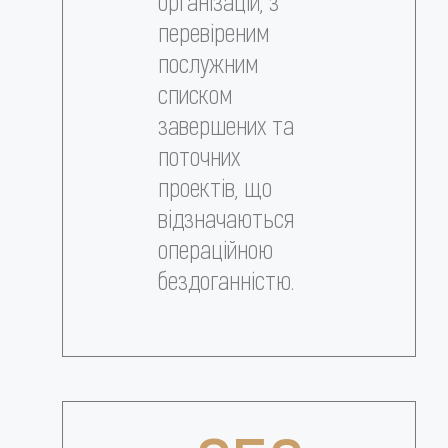
організацій, з
перевіреним
послужним
списком
завершених та
поточних
проектів, що
відзначаються
операційною
бездоганністю.