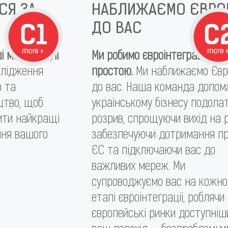
СЯ ЗА
НАБЛИЖАЄМО ЄВРО
ДО ВАС
і міжнародні
Ми робимо євроінтеграцію
лідження
простою.
Ми наближаємо Євр
в та
до вас. Наша команда допом
цтво, щоб
українському бізнесу подола
ити найкращі
розрив, спрощуючи вихід на р
ння вашого
забезпечуючи дотримання п
ЄС та підключаючи вас до
важливих мереж. Ми
супроводжуємо вас на кожн
етапі євроінтеграції, роблячи
європейські ринки доступніш