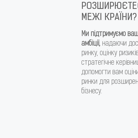
РОЗШИРЮЄТЕ
МЕЖІ КРАЇНИ?
Ми підтримуємо ваш
амбіції,
надаючи дос
ринку, оцінку ризикі
стратегічне керівни
допомогти вам оцін
ринки для розшире
бізнесу.