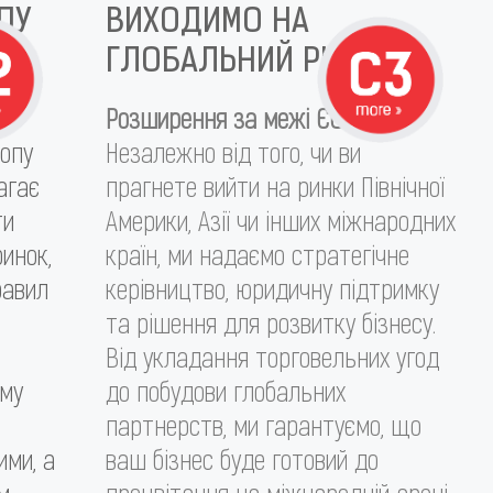
ПУ
ВИХОДИМО НА
ГЛОБАЛЬНИЙ РІВЕНЬ!
Розширення за межі ЄС.
опу
Незалежно від того, чи ви
агає
прагнете вийти на ринки Північної
ти
Америки, Азії чи інших міжнародних
инок,
країн, ми надаємо стратегічне
равил
керівництво, юридичну підтримку
та рішення для розвитку бізнесу.
Від укладання торговельних угод
ому
до побудови глобальних
партнерств, ми гарантуємо, що
ими, а
ваш бізнес буде готовий до