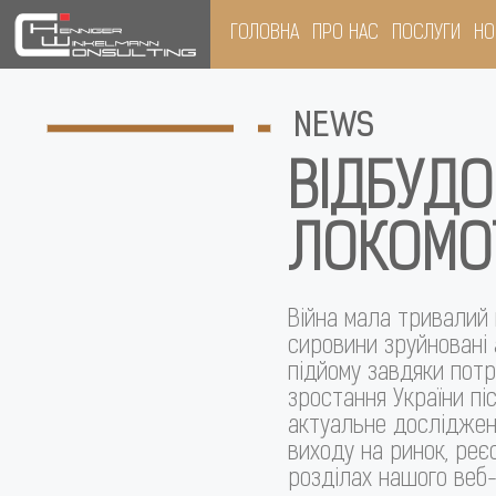
ГОЛОВНА
ПРО НАС
ПОСЛУГИ
НО
NEWS
ВІДБУДО
ЛОКОМОТ
Війна мала тривалий 
сировини зруйновані 
підйому завдяки потр
зростання України піс
актуальне дослідженн
виходу на ринок, реєс
розділах нашого веб-