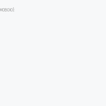
мовою):