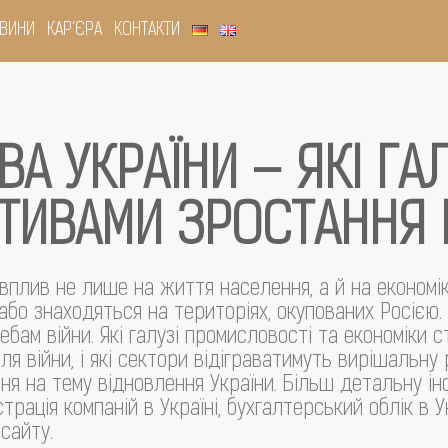
ВИНИ
КАР’ЄРА
КОНТАКТИ
ВА УКРАЇНИ – ЯКІ ГА
ИВАМИ ЗРОСТАННЯ П
вплив не лише на життя населення, а й на економі
або знаходяться на територіях, окупованих Росією. 
ебам війни. Які галузі промисловості та економіки
ля війни, і які сектори відіграватимуть вирішальну
я на тему відновлення України. Більш детальну інф
трація компаній в Україні, бухгалтерський облік в У
сайту.