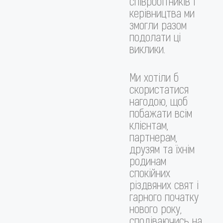
співробітників і
керівництва ми
змогли разом
подолати ці
виклики.
Ми хотіли б
скористатися
нагодою, щоб
побажати всім
клієнтам,
партнерам,
друзям та їхнім
родинам
спокійних
різдвяних свят і
гарного початку
нового року,
сподіваючись на