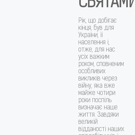
СВЯТАМ
Рік, що добігає
кінця, був для
України, її
населення і,
отже, для нас
усіх важким
роком, сповненим
особливих
викликів через
війну, яка вже
майже чотири
роки поспіль
визначає наше
життя. Завдяки
великій
відданості наших