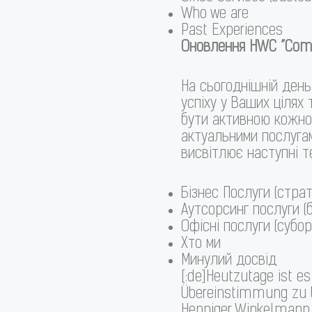
Who we are
Past Experiences
Оновлення HWC “Comp
На сьогоднішній ден
успіху у Ваших цілях
бути активною кожног
актуальними послугам
висвітлює наступні т
Бізнес Послуги (страте
Аутсорсинг послуги (
Офісні послуги (суборе
Хто ми
Минулий досвід
[:de]Heutzutage ist e
Übereinstimmung zu b
Henniger Winkelmann C