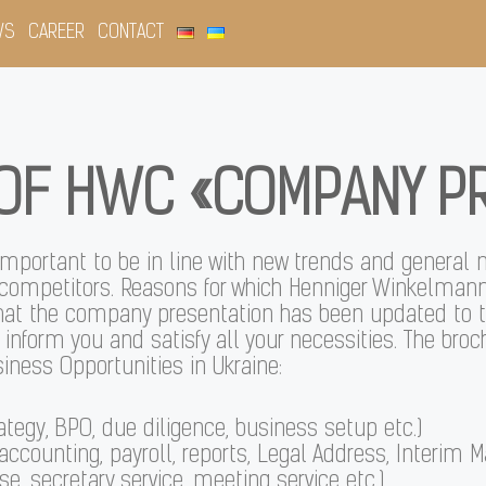
WS
CAREER
CONTACT
OF HWC «COMPANY P
important to be in line with new trends and general 
 competitors. Reasons for which Henniger Winkelmann
hat the company presentation has been updated to th
 inform you and satisfy all your necessities. The broc
iness Opportunities in Ukraine:
ategy, BPO, due diligence, business setup etc.)
accounting, payroll, reports, Legal Address, Interim M
se, secretary service, meeting service etc.)