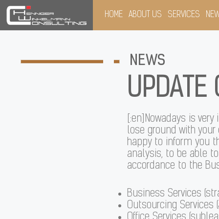
HOME
ABOUT US
SERVICES
NE
NEWS
UPDATE 
[:en]Nowadays is very 
lose ground with your
happy to inform you t
analysis, to be able to
accordance to the Bus
Business Services (str
Outsourcing Services (
Office Services (sublea