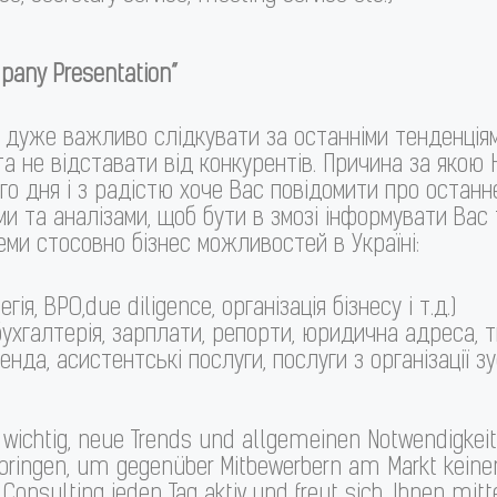
any Presentation”
ь дуже важливо слідкувати за останніми тенденція
 та не відставати від конкурентів. Причина за яко
о дня і з радістю хоче Вас повідомити про останнє 
и та аналізами, щоб бути в змозі інформувати Вас
еми стосовно бізнес можливостей в Україні:
гія, BPO,due diligence, організація бізнесу і т.д.)
бухгалтерія, зарплати, репорти, юридична адреса, т
нда, асистентські послуги, послуги з організації зус
s wichtig, neue Trends und allgemeinen Notwendigkeit
ringen, um gegenüber Mitbewerbern am Markt keinen 
onsulting jeden Tag aktiv und freut sich, Ihnen mit