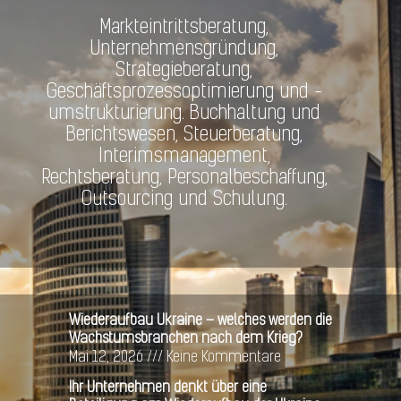
Markteintrittsberatung,
Unternehmensgründung,
Strategieberatung,
Geschäftsprozessoptimierung und -
umstrukturierung. Buchhaltung und
Berichtswesen, Steuerberatung,
Interimsmanagement,
Rechtsberatung, Personalbeschaffung,
Outsourcing und Schulung.
Wiederaufbau Ukraine – welches werden die
Wachstumsbranchen nach dem Krieg?
Mai 12, 2026
Keine Kommentare
Ihr Unternehmen denkt über eine