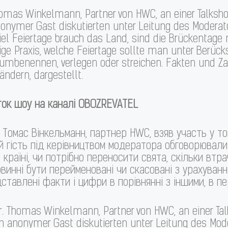
omas Winkelmann, Partner von HWC, an einer Talksho
nonymer Gast diskutierten unter Leitung des Moder
viel Feiertage brauch das Land, sind die Brückentage 
ige Praxis, welche Feiertage sollte man unter Berücksi
mbenennen, verlegen oder streichen. Fakten und Zah
ndern, dargestellt.
ток шоу на каналі
OBOZREVATEL
. Томас Вінкельманн, партнер HWC, взяв участь у 
ий гість під керівництвом модератора обговорювал
о країні, чи потрібно переносити свята, скільки в
овинні бути перейменовані чи скасовані з урахуванн
ставлені факти і цифри в порівнянні з іншими, в п
r. Thomas Winkelmann, Partner von HWC, an einer Ta
ein anonymer Gast diskutierten unter Leitung des 