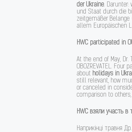
der Ukraine
. Darunter:
und Staat durch die bi
zeitgemäßer Belange u
allem Europäischen Lä
HWC participated in O
At the end of May, Dr.
OBOZREVATEL. Four pa
about
holidays in Ukra
still relevant, how m
or canceled in conside
comparison to others,
HWC
взяли участь в 
Наприкінці травня Др