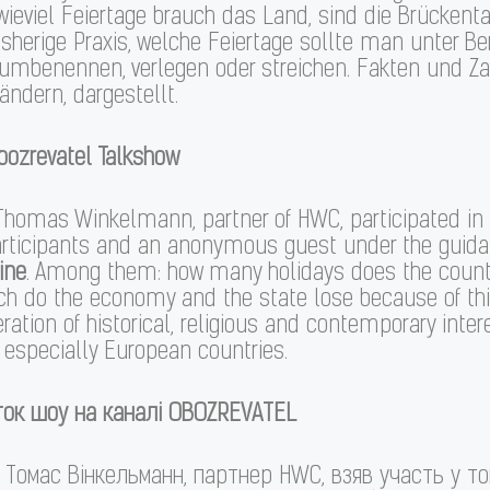
 wieviel Feiertage brauch das Land, sind die Brückent
sherige Praxis, welche Feiertage sollte man unter Ber
mbenennen, verlegen oder streichen. Fakten und Zah
ndern, dargestellt.
bozrevatel Talkshow
 Thomas Winkelmann, partner of HWC, participated in 
rticipants and an anonymous guest under the guida
ine
. Among them: how many holidays does the country
uch do the economy and the state lose because of th
ration of historical, religious and contemporary inte
 especially European countries.
ток шоу на каналі
OBOZREVATEL
. Томас Вінкельманн, партнер HWC, взяв участь у 