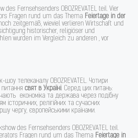
w des Fernsehsenders OBOZREVATEL teil. Vier
ators Fragen rund um das Thema
Feiertage in der
noch zeitgemäß, wieviel verlieren Wirtschaft und
chtigung historischer, religiöser und
len wurden im Vergleich zu anderen , vor
ток-шоу телеканалу OBOZREVATEL. Чотири
и питання
свят в Україні
. Серед цих питань:
трачають економіка та держава через подібну
ям історичних, релігійних та сучасних
ершу чергу, європейськими країнами.
lkshow des Fernsehsenders OBOZREVATEL teil.
Moderators Fragen rund um das Thema
Feiertage in