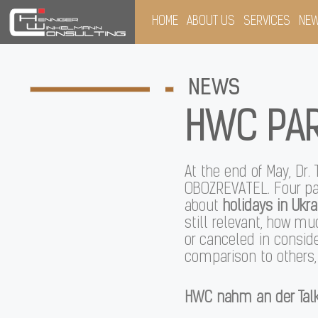
HOME
ABOUT US
SERVICES
NE
NEWS
HWC PAR
At the end of May, Dr.
OBOZREVATEL. Four pa
about
holidays in Ukra
still relevant, how m
or canceled in conside
comparison to others,
HWC nahm an der Talk