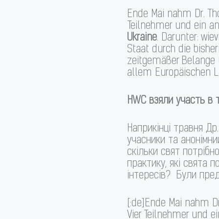
Ende Mai nahm Dr. Th
Teilnehmer und ein a
Ukraine
. Darunter: wie
Staat durch die bisher
zeitgemäßer Belange u
allem Europäischen Lä
HWC
взяли участь в 
Наприкінці травня Др
учасники та анонімн
скільки свят потрібн
практику, які свята п
інтересів? Були пред
[:de]Ende Mai nahm D
Vier Teilnehmer und 