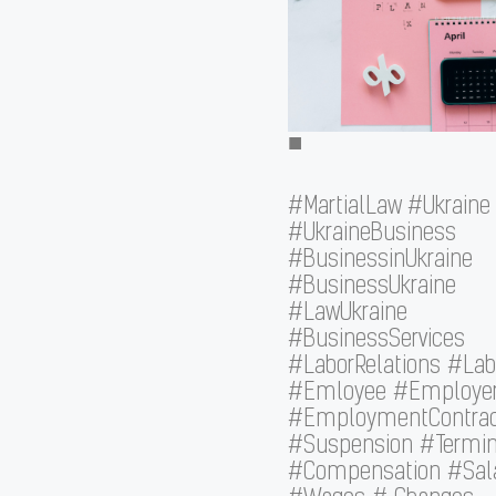
■
#MartialLaw #Ukraine
#UkraineBusiness
#BusinessinUkraine
#BusinessUkraine
#LawUkraine
#BusinessServices
#LaborRelations #La
#Emloyee #Employe
#EmploymentContra
#Suspension #Termin
#Compensation #Sal