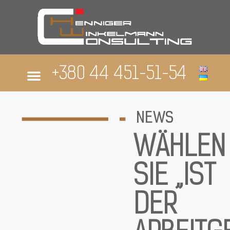
+380 44 451-51-54
ABOUT US
NEWS
WÄHLEN
SIE „IST
DER