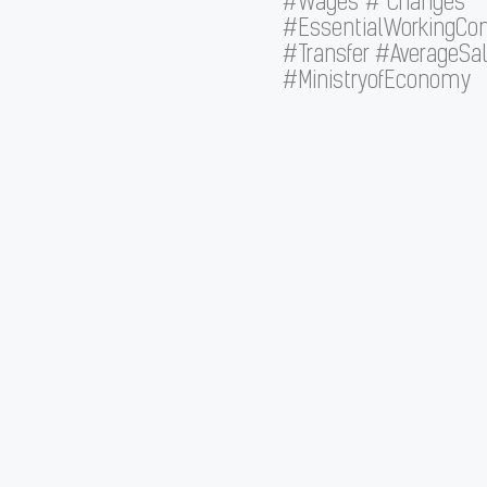
#Wages # Changes
#EssentialWorkingCon
#Transfer #AverageSal
#MinistryofEconomy